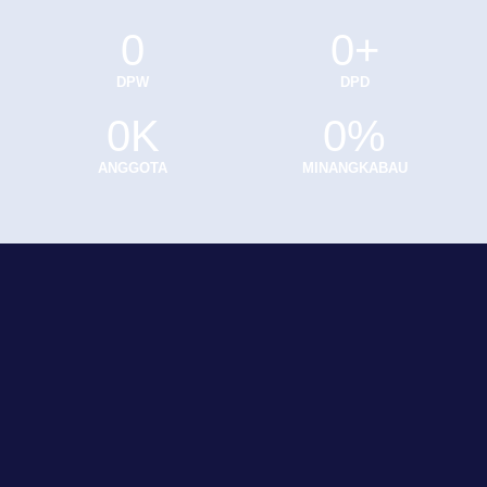
0
0
+
DPW
DPD
0
K
0
%
ANGGOTA
MINANGKABAU