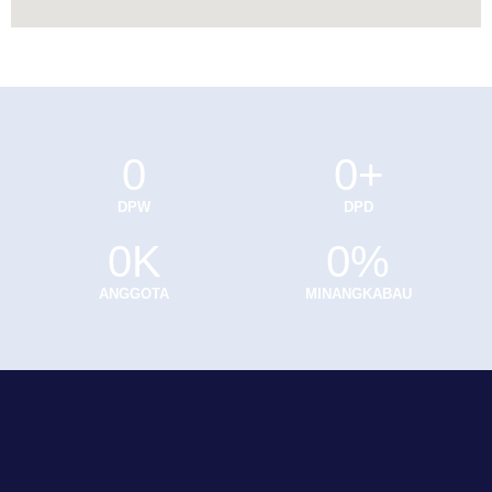
0
0
+
DPW
DPD
0
K
0
%
ANGGOTA
MINANGKABAU