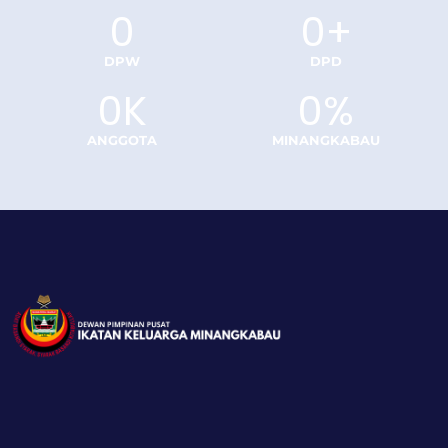
0
0
+
DPW
DPD
0
K
0
%
ANGGOTA
MINANGKABAU