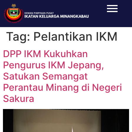
Tag:
Pelantikan IKM
DPP IKM Kukuhkan
Pengurus IKM Jepang,
Satukan Semangat
Perantau Minang di Negeri
Sakura