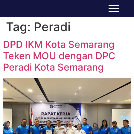
Tag:
Peradi
DPD IKM Kota Semarang
Teken MOU dengan DPC
Peradi Kota Semarang