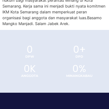
hukum bagi masyarakat perantau Minang di Kota
Semarang. Kerja sama ini menjadi bukti nyata komitmen
IKM Kota Semarang dalam memperkuat peran
organisasi bagi anggota dan masyarakat luas.Basamo
Mangko Manjadi. Salam Jabek Arek.
0
0
+
DPW
DPD
0
K
0
%
ANGGOTA
MINANGKABAU