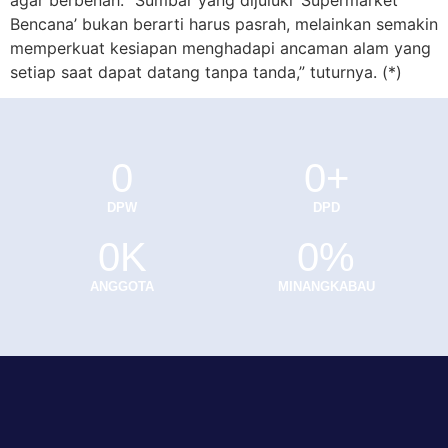
agar berbenah. “Sumbar yang dijuluki ‘Supermarket
Bencana’ bukan berarti harus pasrah, melainkan semakin
memperkuat kesiapan menghadapi ancaman alam yang
setiap saat dapat datang tanpa tanda,” tuturnya. (*)
0
0
+
DPW
DPD
0
K
0
%
ANGGOTA
MINANGKABAU