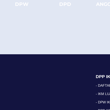
DPW
DPD
ANG
DPP I
- DAFTA
- IKM L
- DPW I