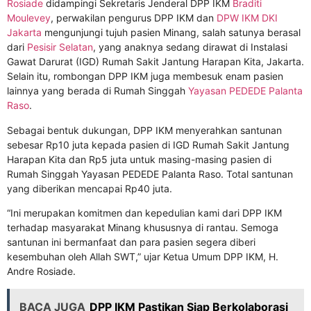
Rosiade
didampingi Sekretaris Jenderal DPP IKM
Braditi
Moulevey
, perwakilan pengurus DPP IKM dan
DPW IKM DKI
Jakarta
mengunjungi tujuh pasien Minang, salah satunya berasal
dari
Pesisir Selatan
, yang anaknya sedang dirawat di Instalasi
Gawat Darurat (IGD) Rumah Sakit Jantung Harapan Kita, Jakarta.
Selain itu, rombongan DPP IKM juga membesuk enam pasien
lainnya yang berada di Rumah Singgah
Yayasan PEDEDE Palanta
Raso
.
Sebagai bentuk dukungan, DPP IKM menyerahkan santunan
sebesar Rp10 juta kepada pasien di IGD Rumah Sakit Jantung
Harapan Kita dan Rp5 juta untuk masing-masing pasien di
Rumah Singgah Yayasan PEDEDE Palanta Raso. Total santunan
yang diberikan mencapai Rp40 juta.
“Ini merupakan komitmen dan kepedulian kami dari DPP IKM
terhadap masyarakat Minang khususnya di rantau. Semoga
santunan ini bermanfaat dan para pasien segera diberi
kesembuhan oleh Allah SWT,” ujar Ketua Umum DPP IKM, H.
Andre Rosiade.
BACA JUGA
DPP IKM Pastikan Siap Berkolaborasi