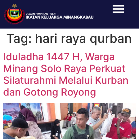
Tag:
hari raya qurban
Iduladha 1447 H, Warga
Minang Solo Raya Perkuat
Silaturahmi Melalui Kurban
dan Gotong Royong