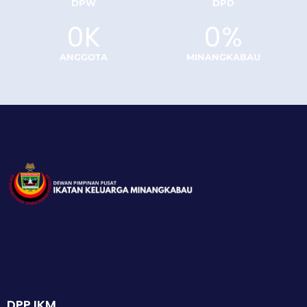
DPW
DPD
0
K
0
%
ANGGOTA
MINANGKABAU
DPP IKM