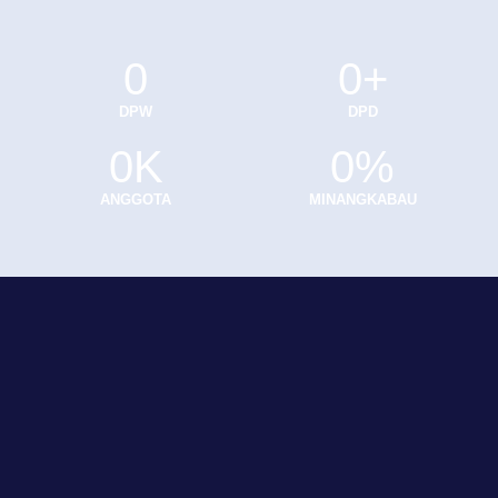
0
0
+
DPW
DPD
0
K
0
%
ANGGOTA
MINANGKABAU