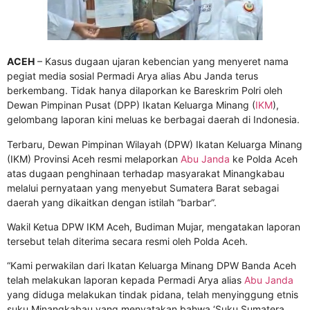
ACEH
– Kasus dugaan ujaran kebencian yang menyeret nama
pegiat media sosial Permadi Arya alias Abu Janda terus
berkembang. Tidak hanya dilaporkan ke Bareskrim Polri oleh
Dewan Pimpinan Pusat (DPP) Ikatan Keluarga Minang (
IKM
),
gelombang laporan kini meluas ke berbagai daerah di Indonesia.
Terbaru, Dewan Pimpinan Wilayah (DPW) Ikatan Keluarga Minang
(IKM) Provinsi Aceh resmi melaporkan
Abu Janda
ke Polda Aceh
atas dugaan penghinaan terhadap masyarakat Minangkabau
melalui pernyataan yang menyebut Sumatera Barat sebagai
daerah yang dikaitkan dengan istilah “barbar”.
Wakil Ketua DPW IKM Aceh, Budiman Mujar, mengatakan laporan
tersebut telah diterima secara resmi oleh Polda Aceh.
“Kami perwakilan dari Ikatan Keluarga Minang DPW Banda Aceh
telah melakukan laporan kepada Permadi Arya alias
Abu Janda
yang diduga melakukan tindak pidana, telah menyinggung etnis
suku Minangkabau yang menyatakan bahwa ‘Suku Sumatera