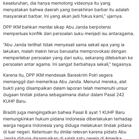
keseluruhan, dia hanya memotong videonya itu yang
menyatakan bahwa daerah yang berakhiran barbar itu adalah
masyarakat barbar. Ini yang akan jadi fokus kami,” ujarnya.
DPP IKM bahkan menilai sikap Abu Janda berpotensi
memperluas konflik dari persoalan suku menjadi isu antaragama.
“Abu Janda terlihat tidak menyesali sama sekali apa yang ia
lakukan, malah makin terus berusaha memprovokasi dengan
memperlebar persoalan yang dari suku, sekarang dilebarkan ke
persoalan antar agama. Ini sangat berbahaya sekali,” tegasnya.
Karena itu, DPP IKM mendesak Bareskrim Polri segera
memanggil dan memeriksa Abu Janda. Menurut mereka, alat
bukti yang disampaikan dalam laporan telah memenuhi unsur
dugaan tindak pidana sebagaimana diatur dalam Pasal 242
KUHP Baru.
Braditi juga mengingatkan bahwa Pasal 8 ayat 1 KUHP Baru
memungkinkan hukum pidana Indonesia diberlakukan terhadap
warga negara Indonesia yang diduga melakukan tindak pidana
di luar negeri. Ketentuan itu dinilai relevan karena pidato Abu
Janda diduga disampaikan di salah satu gereja di Amerika