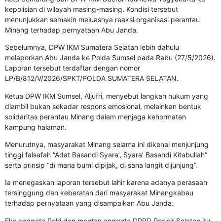
kepolisian di wilayah masing-masing. Kondisi tersebut
menunjukkan semakin meluasnya reaksi organisasi perantau
Minang terhadap pernyataan Abu Janda.
Sebelumnya, DPW IKM Sumatera Selatan lebih dahulu
melaporkan Abu Janda ke Polda Sumsel pada Rabu (27/5/2026).
Laporan tersebut terdaftar dengan nomor
LP/B/812/V/2026/SPKT/POLDA SUMATERA SELATAN.
Ketua DPW IKM Sumsel, Aljufri, menyebut langkah hukum yang
diambil bukan sekadar respons emosional, melainkan bentuk
solidaritas perantau Minang dalam menjaga kehormatan
kampung halaman.
Menurutnya, masyarakat Minang selama ini dikenal menjunjung
tinggi falsafah “Adat Basandi Syara’, Syara’ Basandi Kitabullah”
serta prinsip “di mana bumi dipijak, di sana langit dijunjung”.
Ia menegaskan laporan tersebut lahir karena adanya perasaan
tersinggung dan keberatan dari masyarakat Minangkabau
terhadap pernyataan yang disampaikan Abu Janda.
Eks anggota Polri dan mantan anggota DPRD Pesisir Selatan itu