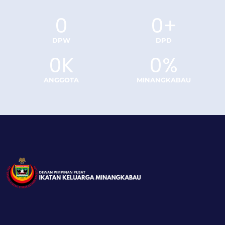
0
0
+
DPW
DPD
0
K
0
%
ANGGOTA
MINANGKABAU