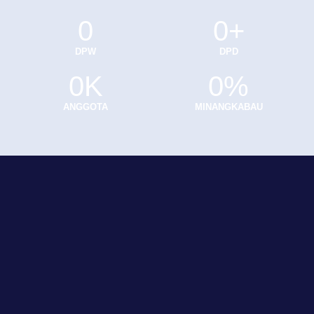
0
0
+
DPW
DPD
0
K
0
%
ANGGOTA
MINANGKABAU