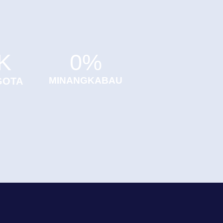
K
0
%
MINANGKABAU
GOTA