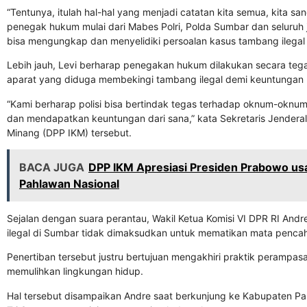
“Tentunya, itulah hal-hal yang menjadi catatan kita semua, kita sa
penegak hukum mulai dari Mabes Polri, Polda Sumbar dan seluruh j
bisa mengungkap dan menyelidiki persoalan kasus tambang ilegal i
Lebih jauh, Levi berharap penegakan hukum dilakukan secara te
aparat yang diduga membekingi tambang ilegal demi keuntungan p
“Kami berharap polisi bisa bertindak tegas terhadap oknum-oknu
dan mendapatkan keuntungan dari sana,” kata Sekretaris Jenderal
Minang (DPP IKM) tersebut.
BACA JUGA
DPP IKM Apresiasi Presiden Prabowo us
Pahlawan Nasional
Sejalan dengan suara perantau, Wakil Ketua Komisi VI DPR RI A
ilegal di Sumbar tidak dimaksudkan untuk mematikan mata pencah
Penertiban tersebut justru bertujuan mengakhiri praktik perampa
memulihkan lingkungan hidup.
Hal tersebut disampaikan Andre saat berkunjung ke Kabupaten Pa