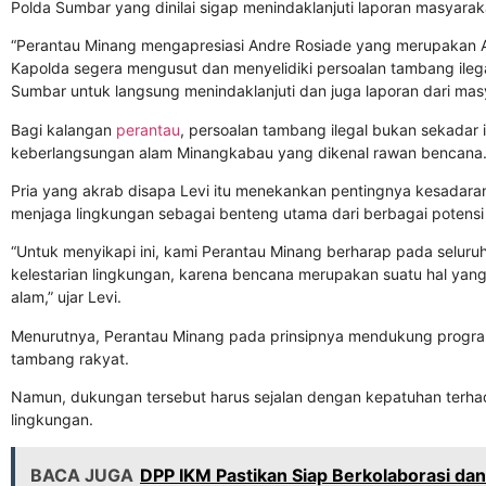
Polda Sumbar yang dinilai sigap menindaklanjuti laporan masyarakat
“Perantau Minang mengapresiasi Andre Rosiade yang merupakan 
Kapolda segera mengusut dan menyelidiki persoalan tambang ilega
Sumbar untuk langsung menindaklanjuti dan juga laporan dari masy
Bagi kalangan
perantau
, persoalan tambang ilegal bukan sekadar
keberlangsungan alam Minangkabau yang dikenal rawan bencana
Pria yang akrab disapa Levi itu menekankan pentingnya kesadara
menjaga lingkungan sebagai benteng utama dari berbagai potensi
“Untuk menyikapi ini, kami Perantau Minang berharap pada selur
kelestarian lingkungan, karena bencana merupakan suatu hal yang t
alam,” ujar Levi.
Menurutnya, Perantau Minang pada prinsipnya mendukung progra
tambang rakyat.
Namun, dukungan tersebut harus sejalan dengan kepatuhan terhad
lingkungan.
BACA JUGA
DPP IKM Pastikan Siap Berkolaborasi da