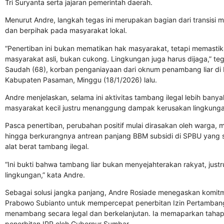
Tri Suryanta serta jajaran pemerintah daerah.
Menurut Andre, langkah tegas ini merupakan bagian dari transisi m
dan berpihak pada masyarakat lokal.
“Penertiban ini bukan mematikan hak masyarakat, tetapi memasti
masyarakat asli, bukan cukong. Lingkungan juga harus dijaga,” 
Saudah (68), korban penganiayaan dari oknum penambang liar di
Kabupaten Pasaman, Minggu (18/1/2026) lalu.
Andre menjelaskan, selama ini aktivitas tambang ilegal lebih ba
masyarakat kecil justru menanggung dampak kerusakan lingkungan
Pasca penertiban, perubahan positif mulai dirasakan oleh warga, mu
hingga berkurangnya antrean panjang BBM subsidi di SPBU yang 
alat berat tambang ilegal.
“Ini bukti bahwa tambang liar bukan menyejahterakan rakyat, ju
lingkungan,” kata Andre.
Sebagai solusi jangka panjang, Andre Rosiade menegaskan komit
Prabowo Subianto untuk mempercepat penerbitan Izin Pertamban
menambang secara legal dan berkelanjutan. Ia memaparkan tahapa
penerbitan IPR oleh Gubernur Sumbar.