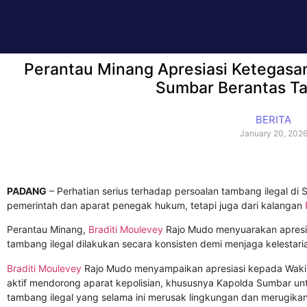
Perantau Minang Apresiasi Ketegasa
Sumbar Berantas T
BERITA
January 20, 202
PADANG
– Perhatian serius terhadap persoalan tambang ilegal di
pemerintah dan aparat penegak hukum, tetapi juga dari kalangan
Perantau Minang,
Braditi Moulevey
Rajo Mudo menyuarakan apresia
tambang ilegal dilakukan secara konsisten demi menjaga kelesta
Braditi Moulevey
Rajo Mudo menyampaikan apresiasi kepada Wakil K
aktif mendorong aparat kepolisian, khususnya Kapolda Sumbar unt
tambang ilegal yang selama ini merusak lingkungan dan merugika