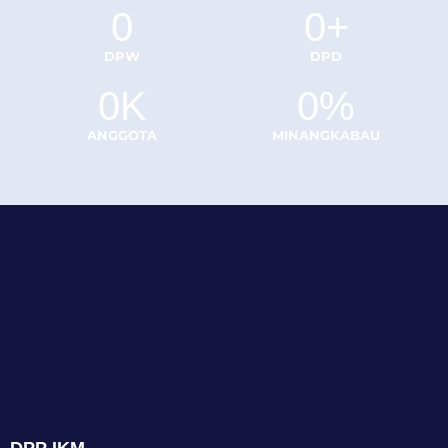
0
0
+
DPW
DPD
0
K
0
%
ANGGOTA
MINANGKABAU