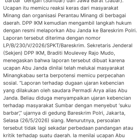
“barbar” dengan (Sumbar) dan Jawa Barat (Jabar).
Ucapan itu memicu reaksi keras dari masyarakat
Minang dan organisasi Perantau Minang di berbagai
daerah. DPP IKM kemudian mengambil langkah hukum
dengan resmi melaporkan Abu Janda ke Bareskrim Polri.
Laporan tersebut diterima dengan nomor
LP/B/230/V/2026/SPKT/Bareskrim. Sekretaris Jenderal
(Sekjen) DPP IKM, Braditi Moulevey Rajo Mudo,
menegaskan bahwa laporan tersebut dibuat karena
ucapan Abu Janda dinilai telah melukai masyarakat
Minangkabau serta berpotensi memicu perpecahan
sosial. “Laporan terhadap dugaan ujaran kebencian
yang dilakukan oleh saudara Permadi Arya alias Abu
Janda. Beliau diduga menyampaikan ujaran kebencian
terhadap masyarakat Sumbar dengan menyebut ‘suku
barbar’,” ujarnya di gedung Bareskrim Polri, Jakarta,
Selasa (26/5/2026) siang. Menurutnya, persoalan
tersebut tidak lagi sekadar perbedaan pandangan atau
kritik terhadap suatu daerah. Ia menilai ucapan Abu